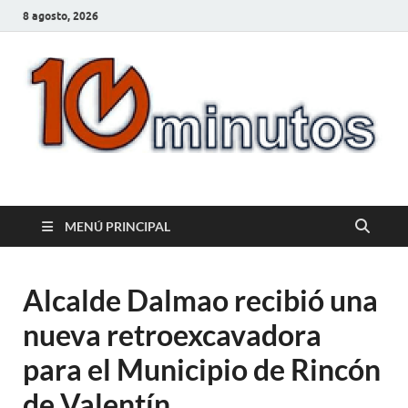
8 agosto, 2026
10minutos.com.uy
Tu conexión con Salto
MENÚ PRINCIPAL
Alcalde Dalmao recibió una
nueva retroexcavadora
para el Municipio de Rincón
de Valentín