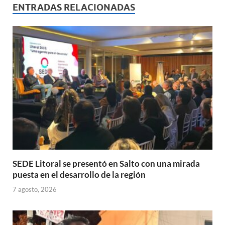
s
b
p
ENTRADAS RELACIONADAS
A
o
ar
p
o
ti
p
k
r
SEDE Litoral se presentó en Salto con una mirada
puesta en el desarrollo de la región
7 agosto, 2026