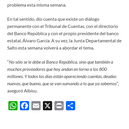
problema esta misma semana.
En tal sentido, dio cuenta que existe un diálogo
permanente con el Tribunal de Cuentas, con el directorio
del Banco República y con el propio presidente del banco
estatal, Álvaro García. A su vez, la Junta Departamental de
Salto esta semana volverá a abordar el tema.
“
No sólo se le debe al Banco República, sino que también a
muchos proveedores que hoy andan en torno a los 800
millones. Y todos los días están apareciendo cuentas, deudas
nuevas, que bueno, que se van sumando a lo que ya sabemos
”,
aseguró Albisu.
W
F
E
X
P
C
h
ac
m
ri
o
at
e
ail
nt
m