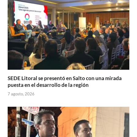
p
o
ti
p
k
r
SEDE Litoral se presentó en Salto con una mirada
puesta en el desarrollo de la región
7 agosto, 2026