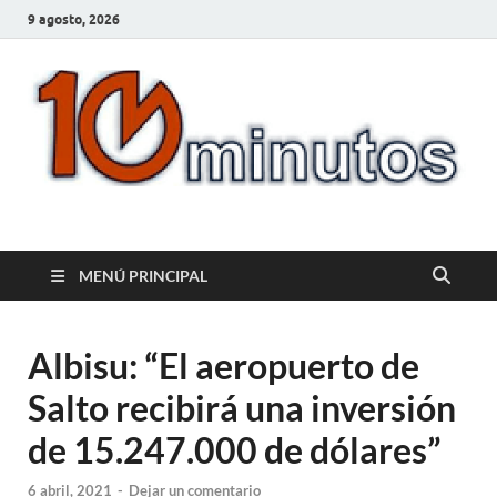
9 agosto, 2026
10minutos.com.uy
Tu conexión con Salto
MENÚ PRINCIPAL
Albisu: “El aeropuerto de
Salto recibirá una inversión
de 15.247.000 de dólares”
6 abril, 2021
-
Dejar un comentario