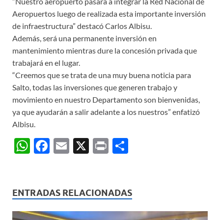
“Nuestro aeropuerto pasará a integrar la Red Nacional de
Aeropuertos luego de realizada esta importante inversión
de infraestructura” destacó Carlos Albisu.
Además, será una permanente inversión en
mantenimiento mientras dure la concesión privada que
trabajará en el lugar.
“Creemos que se trata de una muy buena noticia para
Salto, todas las inversiones que generen trabajo y
movimiento en nuestro Departamento son bienvenidas,
ya que ayudarán a salir adelante a los nuestros” enfatizó
Albisu.
W
F
E
X
P
C
h
ac
m
ri
o
at
e
ail
nt
m
s
b
p
ENTRADAS RELACIONADAS
A
o
ar