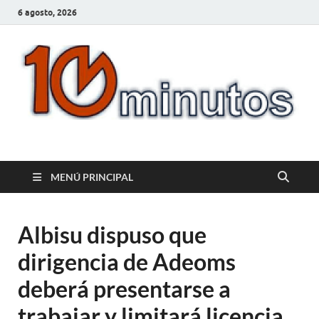
6 agosto, 2026
10minutos.com.uy
Tu conexión con Salto
MENÚ PRINCIPAL
Albisu dispuso que
dirigencia de Adeoms
deberá presentarse a
trabajar y limitará licencia