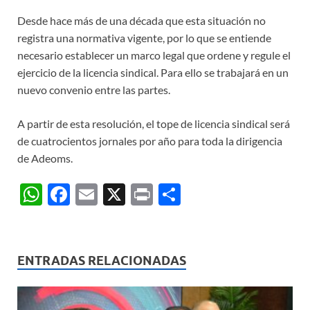
Desde hace más de una década que esta situación no
registra una normativa vigente, por lo que se entiende
necesario establecer un marco legal que ordene y regule el
ejercicio de la licencia sindical. Para ello se trabajará en un
nuevo convenio entre las partes.
A partir de esta resolución, el tope de licencia sindical será
de cuatrocientos jornales por año para toda la dirigencia
de Adeoms.
W
F
E
X
P
C
h
ac
m
ri
o
at
e
ail
nt
m
s
b
p
ENTRADAS RELACIONADAS
A
o
ar
p
o
ti