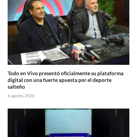
p
k
r
Todo en Vivo presentó oficialmente su plataforma
digital con una fuerte apuesta por el deporte
salteño
6 agosto, 2026