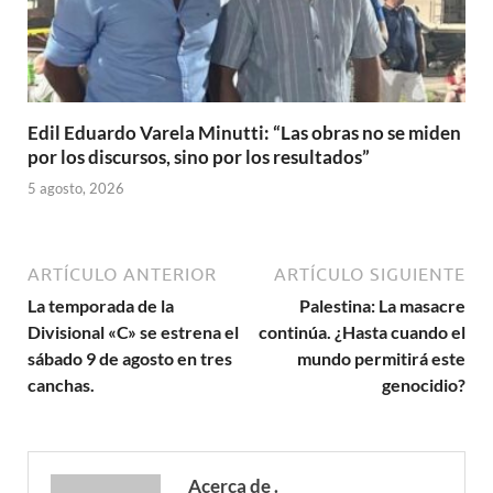
Edil Eduardo Varela Minutti: “Las obras no se miden
por los discursos, sino por los resultados”
5 agosto, 2026
ARTÍCULO ANTERIOR
ARTÍCULO SIGUIENTE
La temporada de la
Palestina: La masacre
Divisional «C» se estrena el
continúa. ¿Hasta cuando el
sábado 9 de agosto en tres
mundo permitirá este
canchas.
genocidio?
Acerca de .