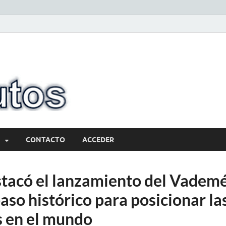
10minutos.com
Tu conexión con Salto
CONTACTO
ACCEDER
stacó el lanzamiento del Vade
so histórico para posicionar la
 en el mundo