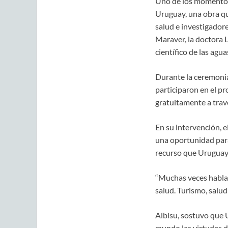
Uno de los momentos
Uruguay, una obra qu
salud e investigadore
Maraver, la doctora 
científico de las agu
Durante la ceremonia 
participaron en el p
gratuitamente a trav
En su intervención, 
una oportunidad para 
recurso que Uruguay
“Muchas veces habla
salud. Turismo, salu
Albisu, sostuvo que U
mundo las virtudes d