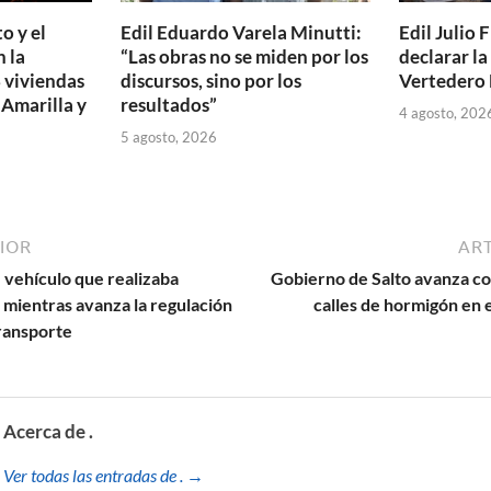
o y el
Edil Eduardo Varela Minutti:
Edil Julio F
 la
“Las obras no se miden por los
declarar l
 viviendas
discursos, sino por los
Vertedero 
 Amarilla y
resultados”
4 agosto, 202
5 agosto, 2026
IOR
ART
 vehículo que realizaba
Gobierno de Salto avanza co
 mientras avanza la regulación
calles de hormigón en e
transporte
Acerca de .
Ver todas las entradas de . →