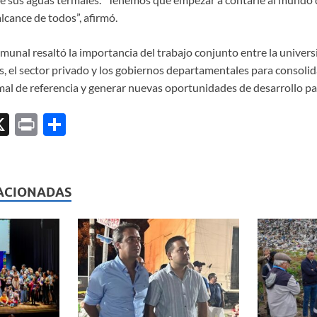
alcance de todos”, afirmó.
omunal resaltó la importancia del trabajo conjunto entre la universi
s, el sector privado y los gobiernos departamentales para consolidar
al de referencia y generar nuevas oportunidades de desarrollo par
X
P
C
ri
o
l
nt
m
p
ACIONADAS
ar
ti
r