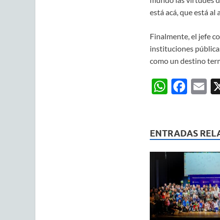
está acá, que está al 
Finalmente, el jefe c
instituciones pública
como un destino term
W
F
E
h
ac
m
at
e
ai
s
b
ENTRADAS REL
A
o
p
o
p
k