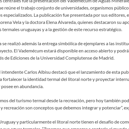
 centrales fue la presentación del Vademécum de Aguas Minerale
e reúne el trabajo conjunto de universidades, organismos públicos
s especializados. La publicación fue presentada por sus editores, 
Lorena Vela y la doctora Elena Alvareda, quienes destacaron su ap
as termales uruguayas y a la gestión de este recurso estratégico.
se realizó además la entrega simbólica de ejemplares a las instit
royecto. El Vademécum estará disponible en acceso abierto y podrá
és de Ediciones de la Universidad Complutense de Madrid.
el intendente Carlos Albisu destacó que el lanzamiento de esta pub
fortalecer la identidad termal del litoral norte y proyectar inte
 posee en abundancia.
mos del turismo termal desde la recreación, pero hoy también po
d y recreación son conceptos que debemos integrar y potenciar”, ex
ruguay y particularmente el litoral norte tienen el desafío de com
e sus aguas termales. “Tenemos que empezar a contarle al mundo q