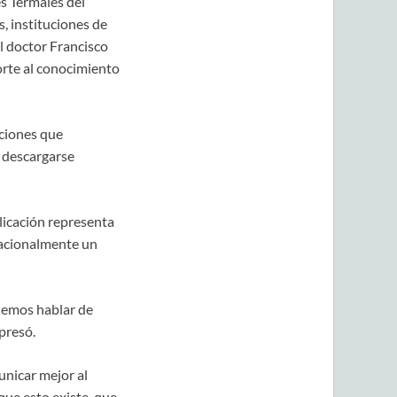
s Termales del
, instituciones de
el doctor Francisco
orte al conocimiento
uciones que
 descargarse
licación representa
rnacionalmente un
demos hablar de
presó.
unicar mejor al
ue esto existe, que