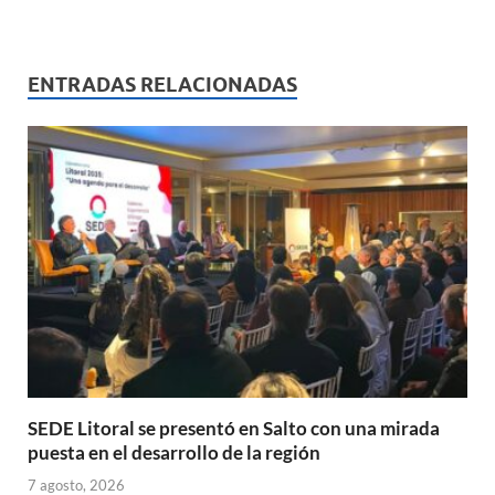
h
ac
m
ri
o
at
e
ail
nt
m
s
b
p
ENTRADAS RELACIONADAS
A
o
ar
p
o
ti
p
k
r
SEDE Litoral se presentó en Salto con una mirada
puesta en el desarrollo de la región
7 agosto, 2026