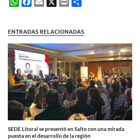
W
F
E
X
P
C
h
ac
m
ri
o
at
e
ail
nt
m
s
b
p
ENTRADAS RELACIONADAS
A
o
ar
p
o
ti
p
k
r
SEDE Litoral se presentó en Salto con una mirada
puesta en el desarrollo de la región