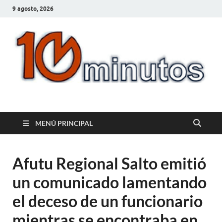
9 agosto, 2026
10minutos.com.uy
Tu conexión con Salto
MENÚ PRINCIPAL
Afutu Regional Salto emitió
un comunicado lamentando
el deceso de un funcionario
mientras se encontraba en