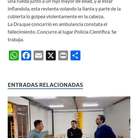
una rueda junto a un hijo mayor de edad, y al estar
inflandola, esta revienta volando la llanta y parte de la
cubierta lo golpea violentamente en la cabeza.
La Dra.que concurrió en ambulancia constata el
fallecimiento. Concurre al lugar Policía Científica. Se
trabaja.
W
F
E
X
P
C
h
ac
m
ri
o
at
e
ail
nt
m
s
b
p
ENTRADAS RELACIONADAS
A
o
ar
p
o
ti
p
k
r