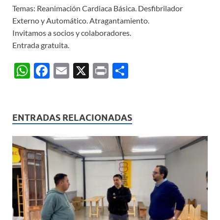
Temas: Reanimación Cardiaca Básica. Desfibrilador
Externo y Automático. Atragantamiento.
Invitamos a socios y colaboradores.
Entrada gratuita.
W
F
E
X
P
C
h
ac
m
ri
o
at
e
ail
nt
m
s
b
p
ENTRADAS RELACIONADAS
A
o
ar
p
o
ti
p
k
r