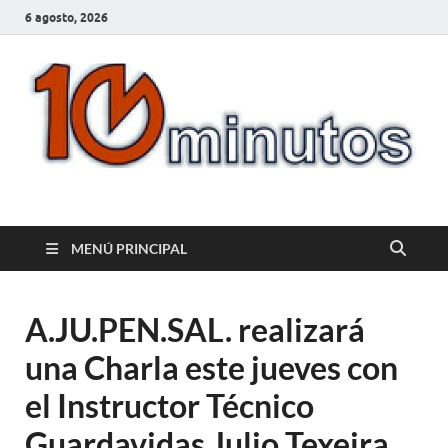
6 agosto, 2026
10minutos.com.uy
Tu conexión con Salto
MENÚ PRINCIPAL
A.JU.PEN.SAL. realizará
una Charla este jueves con
el Instructor Técnico
Guardavidas Julio Texeira