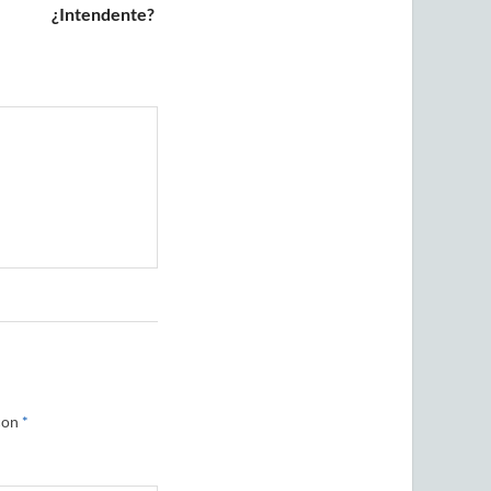
¿Intendente?
con
*