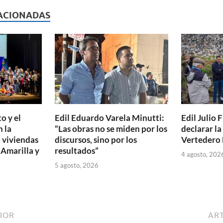
p
ACIONADAS
ar
ti
r
o y el
Edil Eduardo Varela Minutti:
Edil Julio F
 la
“Las obras no se miden por los
declarar l
 viviendas
discursos, sino por los
Vertedero 
 Amarilla y
resultados”
4 agosto, 202
5 agosto, 2026
IOR
ART