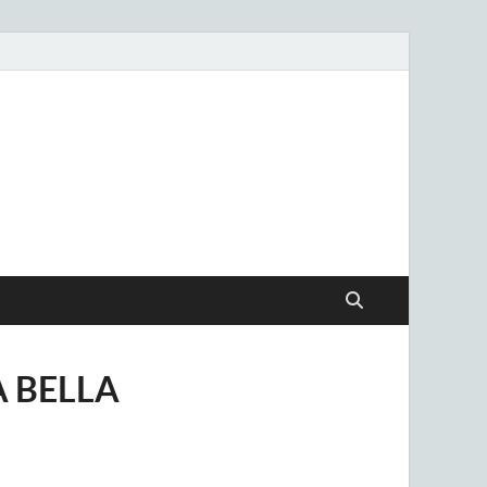
.uy
A BELLA