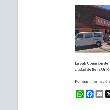
La Sub Comisión de 
ciudad de
Bella Unió
Por más información 
W
F
E
h
ac
m
at
e
ai