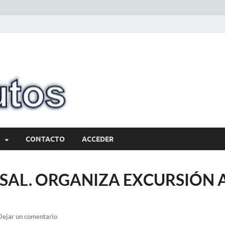
10minutos.com
Tu conexión con Salto
CONTACTO
ACCEDER
.SAL. ORGANIZA EXCURSIÓN 
Dejar un comentario