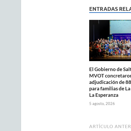
s
b
ENTRADAS REL
A
o
p
o
p
k
El Gobierno de Salt
MVOT concretaron
adjudicación de 88
para familias de La
La Esperanza
5 agosto, 2026
ARTÍCULO ANTER