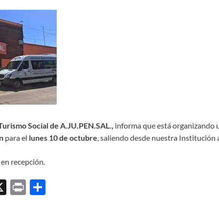
Turismo Social de A.JU.PEN.SAL.,
informa que está organizando u
n
para el
lunes 10 de octubre
, saliendo desde nuestra Institución 
en recepción.
X
P
C
ri
o
l
nt
m