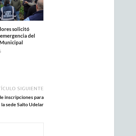
lores solicitó
a emergencia del
Municipal
6
ÍCULO SIGUIENTE
de inscripciones para
 la sede Salto Udelar