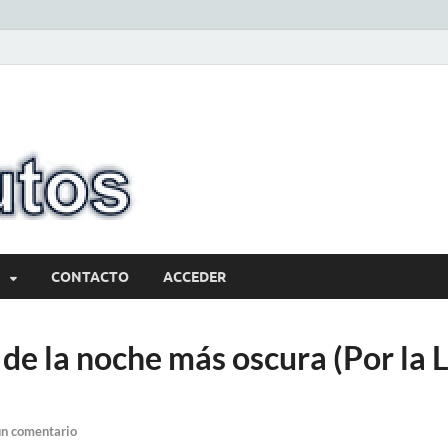
10minutos.com
Tu conexión con Salto
CONTACTO
ACCEDER
de la noche más oscura (Por la L
un comentario