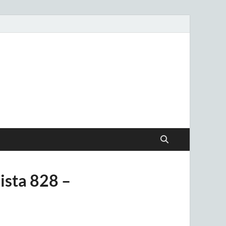
.uy
ista 828 –