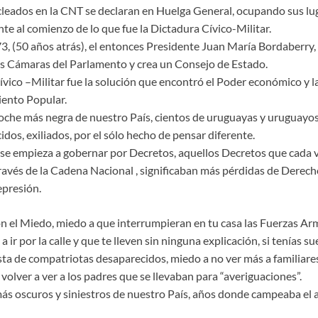
leados en la CNT se declaran en Huelga General, ocupando sus lug
nte al comienzo de lo que fue la Dictadura Cívico-Militar.
3, (50 años atrás), el entonces Presidente Juan María Bordaberry,
as Cámaras del Parlamento y crea un Consejo de Estado.
ívico –Militar fue la solución que encontró el Poder económico y 
iento Popular.
oche más negra de nuestro País, cientos de uruguayas y uruguayos
dos, exiliados, por el sólo hecho de pensar diferente.
e empieza a gobernar por Decretos, aquellos Decretos que cada 
ravés de la Cadena Nacional , significaban más pérdidas de Derech
epresión.
on el Miedo, miedo a que interrumpieran en tu casa las Fuerzas A
a ir por la calle y que te lleven sin ninguna explicación, si tenías s
ista de compatriotas desaparecidos, miedo a no ver más a familiar
o volver a ver a los padres que se llevaban para “averiguaciones”.
ás oscuros y siniestros de nuestro País, años donde campeaba el a