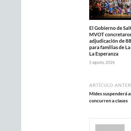
El Gobierno de Salt
MVOT concretaron
adjudicación de 88
para familias de La
La Esperanza
5 agosto, 2026
ARTÍCULO ANTER
Mides suspenderá as
concurren a clases