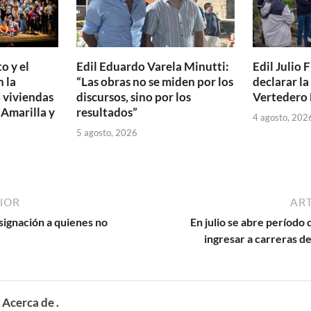
o y el
Edil Eduardo Varela Minutti:
Edil Julio F
 la
“Las obras no se miden por los
declarar l
 viviendas
discursos, sino por los
Vertedero 
 Amarilla y
resultados”
4 agosto, 202
5 agosto, 2026
IOR
ART
ignación a quienes no
En julio se abre período 
ingresar a carreras de
Acerca de .