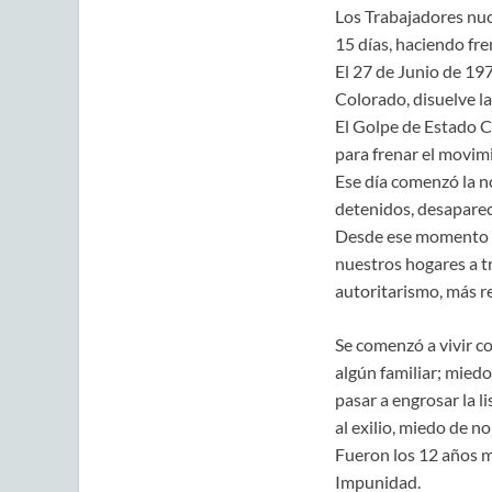
Los Trabajadores nuc
15 días, haciendo fre
El 27 de Junio de 197
Colorado, disuelve l
El Golpe de Estado C
para frenar el movim
Ese día comenzó la n
detenidos, desapareci
Desde ese momento s
nuestros hogares a t
autoritarismo, más r
Se comenzó a vivir c
algún familiar; miedo 
pasar a engrosar la l
al exilio, miedo de n
Fueron los 12 años m
Impunidad.