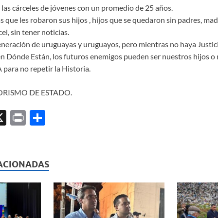
 las cárceles de jóvenes con un promedio de 25 años.
que les robaron sus hijos , hijos que se quedaron sin padres, ma
el, sin tener noticias.
eneración de uruguayas y uruguayos, pero mientras no haya Justici
en Dónde Están, los futuros enemigos pueden ser nuestros hijos o 
ra no repetir la Historia.
RISMO DE ESTADO.
X
P
C
ri
o
l
nt
m
p
ACIONADAS
ar
ti
r