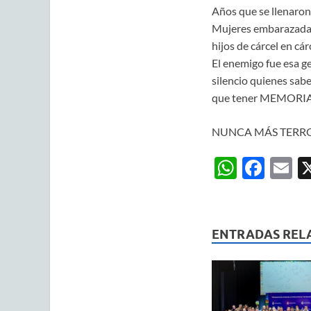
Años que se llenaron
Mujeres embarazadas 
hijos de cárcel en cárc
El enemigo fue esa g
silencio quienes sab
que tener MEMORIA pa
NUNCA MÁS TERRO
W
F
E
h
ac
m
at
e
ai
s
b
ENTRADAS REL
A
o
p
o
p
k