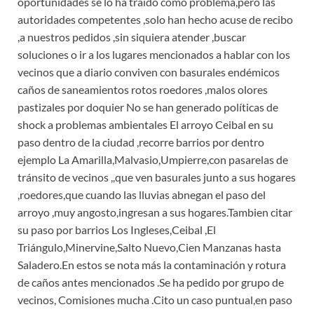
oportunidades se lo ha traído cómo problema,pero las
autoridades competentes ,solo han hecho acuse de recibo
,a nuestros pedidos ,sin siquiera atender ,buscar
soluciones o ir a los lugares mencionados a hablar con los
vecinos que a diario conviven con basurales endémicos
caños de saneamientos rotos roedores ,malos olores
pastizales por doquier No se han generado políticas de
shock a problemas ambientales El arroyo Ceibal en su
paso dentro de la ciudad ,recorre barrios por dentro
ejemplo La Amarilla,Malvasio,Umpierre,con pasarelas de
tránsito de vecinos ,,que ven basurales junto a sus hogares
,roedores,que cuando las lluvias abnegan el paso del
arroyo ,muy angosto,ingresan a sus hogares.Tambien citar
su paso por barrios Los Ingleses,Ceibal ,El
Triángulo,Minervine,Salto Nuevo,Cien Manzanas hasta
Saladero.En estos se nota más la contaminación y rotura
de caños antes mencionados .Se ha pedido por grupo de
vecinos, Comisiones mucha .Cito un caso puntual,en paso