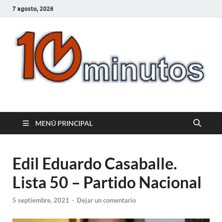
7 agosto, 2026
10minutos.com.uy
Tu conexión con Salto
MENÚ PRINCIPAL
Edil Eduardo Casaballe.
Lista 50 – Partido Nacional
5 septiembre, 2021
-
Dejar un comentario