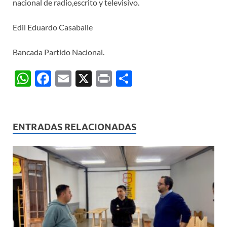
nacional de radio,escrito y televisivo.
Edil Eduardo Casaballe
Bancada Partido Nacional.
W
F
E
X
P
C
h
ac
m
ri
o
at
e
ail
nt
m
s
b
p
ENTRADAS RELACIONADAS
A
o
ar
p
o
ti
p
k
r