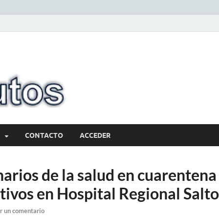
10minutos.com
Tu conexión con Salto
CONTACTO
ACCEDER
arios de la salud en cuarentena 
tivos en Hospital Regional Salto
r un comentario