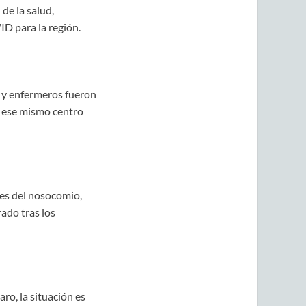
de la salud,
ID para la región.
 y enfermeros fueron
e ese mismo centro
res del nosocomio,
rado tras los
o, la situación es