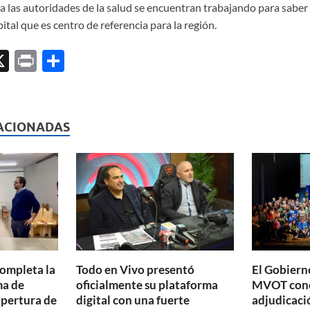
a las autoridades de la salud se encuentran trabajando para saber
ital que es centro de referencia para la región.
X
P
C
ri
o
l
nt
m
p
ACIONADAS
ar
ti
r
completa la
Todo en Vivo presentó
El Gobierno
ma de
oficialmente su plataforma
MVOT conc
apertura de
digital con una fuerte
adjudicaci