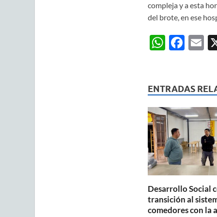
compleja y a esta hor
del brote, en ese hosp
W
F
E
h
ac
m
at
e
ai
s
b
ENTRADAS REL
A
o
p
o
p
k
Desarrollo Social 
transición al siste
comedores con la 